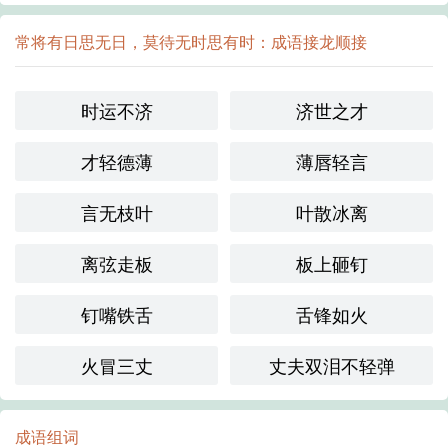
常将有日思无日，莫待无时思有时：成语接龙顺接
时运不济
济世之才
才轻德薄
薄唇轻言
言无枝叶
叶散冰离
离弦走板
板上砸钉
钉嘴铁舌
舌锋如火
火冒三丈
丈夫双泪不轻弹
成语组词