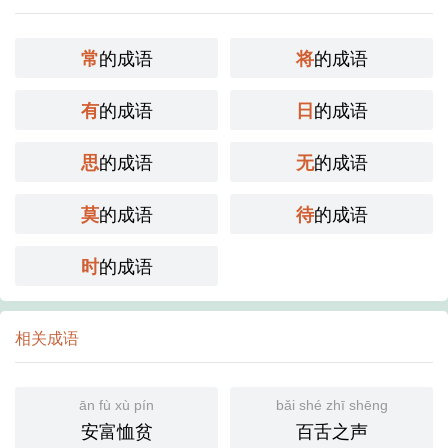
的成语
的成语
常
将
的成语
的成语
有
日
的成语
的成语
思
无
的成语
的成语
莫
待
的成语
时
相关成语
ān fù xù pín
bǎi shé zhī shēng
安富恤贫
百舌之声