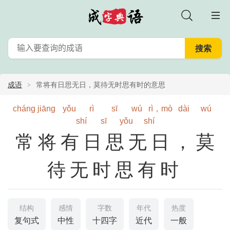
成语
常将有日思无日，莫待无时思有时的意思
cháng
jiāng
yǒu
rì
sī
wú
rì，mò
dài
wú
shí
sī
yǒu
shí
常将有日思无日，莫
待无时思有时
结构
感情
字数
年代
热度
复句式
中性
十四字
近代
一般