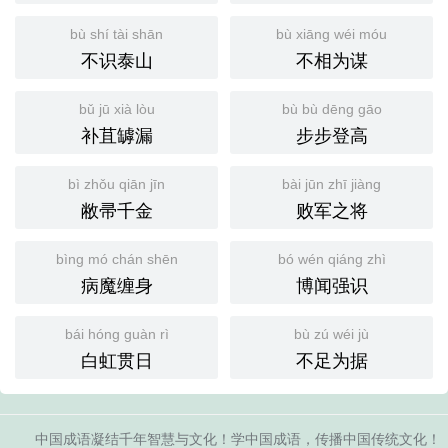
bù shí tài shān
bù xiāng wéi móu
不识泰山
不相为谋
bǔ jū xià lòu
bù bù dēng gāo
补苴罅漏
步步登高
bì zhǒu qiān jīn
bài jūn zhī jiàng
敝帚千金
败军之将
bìng mó chán shēn
bó wén qiáng zhì
病魔缠身
博闻强识
bái hóng guàn rì
bù zú wéi jù
白虹贯日
不足为据
中国成语凝结千年智慧与文化！学中国成语，传播中国传统文化！