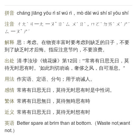
拼音
cháng jiāng yǒu rì sī wú rì，mò dài wú shí sī yǒu shí
注音
ㄔㄤˊ ㄐ一ㄤ 一ㄡˇ ㄖˋ ㄙ ㄨˊ ㄖˋ，ㄇㄛˋ ㄉㄞˋ ㄨˊ ㄕˊ
ㄙ 一ㄡˇ ㄕˊ
解释
思：考虑。在物资丰富时要考虑到缺乏的日子，不要
到了缺乏时才后悔。指应注意节约，不要浪费。
出处
清·李汝珍《镜花缘》第12回：“‘常将有日思无日，莫
待无时思有时。’如此剀切劝谕，奢侈之风，自可渐息。”
用法
作宾语、定语、分句；用于劝诫人。
感情
常将有日思无日，莫待无时思有时是中性词。
繁体
常將有日思無日，莫待無時思有時
近义
常将有日思无日，莫待无时想有时
英语
Better spare at brim than at bottom.（Waste not,want
not.）