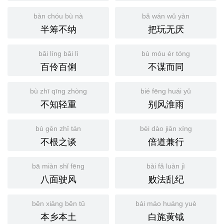
bàn chóu bù nà
bǎ wán wǔ yàn
半筹不纳
把玩无厌
bǎi líng bǎi lì
bù móu ér tóng
百伶百俐
不谋而同
bù zhī qīng zhòng
bié fēng huái yǔ
不知轻重
别风淮雨
bù gēn zhī tán
bèi dào jiān xíng
不根之谈
倍道兼行
bā miàn shǐ fēng
bài fǎ luàn jì
八面驶风
败法乱纪
běn xiāng běn tǔ
bái máo huáng yuè
本乡本土
白旄黄钺