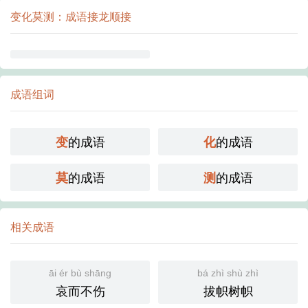
变化莫测：成语接龙顺接
成语组词
的成语
的成语
变
化
的成语
的成语
莫
测
相关成语
āi ér bù shāng
bá zhì shù zhì
哀而不伤
拔帜树帜