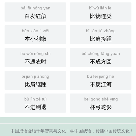
bái fà hóng yán
bǐ wù lián lèi
白发红颜
比物连类
běn xiǎo lì wēi
bǐ jiān jiē zhǒng
本小利微
比肩接踵
bù wéi nóng shí
bù chéng fāng yuán
不违农时
不成方圆
bǐ jiān jì zhǒng
bù fèi jiāng hé
比肩继踵
不废江河
bù jìn zé tuì
bēi gōng shé yǐng
不进则退
杯弓蛇影
中国成语凝结千年智慧与文化！学中国成语，传播中国传统文化！