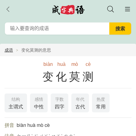
成语
变化莫测的意思
biàn
huà
mò
cè
变化莫测
结构
感情
字数
年代
热度
主谓式
中性
四字
古代
常用
拼音
biàn huà mò cè
注音
ㄅ一ㄢˋ ㄏㄨㄚˋ ㄇㄛˋ ㄘㄜˋ