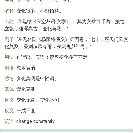
解释
变化很多，不能预料。
出处
明 焦竑《玉堂丛语 文学》：“其为文数百千言，援笔
立就，雄浑高古，变化莫测。”
例子
明·无名氏《杨家将演义》第四卷：“七十二座天门阵变
化莫测，昼则凄风冷雨，夜则鬼哭神号。”
用法
作谓语、宾语；形容变化多而不定。
谜语
魔术表演
感情
变化莫测是中性词。
繁体
變化莫測
近义
变化无常、变化不测
反义
一成不变
英语
change constantly