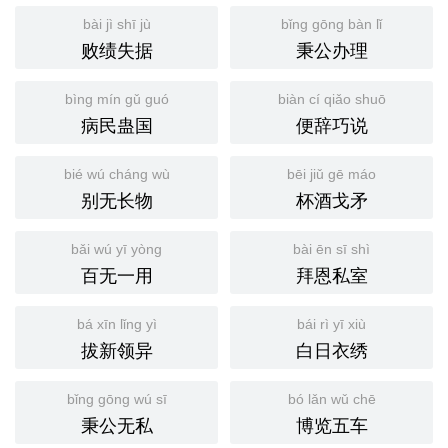
bài jì shī jù
bǐng gōng bàn lǐ
败绩失据
秉公办理
bìng mín gǔ guó
biàn cí qiǎo shuō
病民蛊国
便辞巧说
bié wú cháng wù
bēi jiǔ gē máo
别无长物
杯酒戈矛
bǎi wú yī yòng
bài ēn sī shì
百无一用
拜恩私室
bá xīn lǐng yì
bái rì yī xiù
拔新领异
白日衣绣
bǐng gōng wú sī
bó lǎn wǔ chē
秉公无私
博览五车