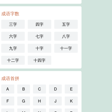
成语字数
三字
四字
五字
六字
七字
八字
九字
十字
十一字
十二字
十四字
成语首拼
A
B
C
D
E
F
G
H
J
K