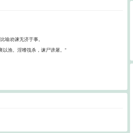
。比喻劝谏无济于事。
褒以渔。淫嗜筏杀，谏尸谤屠。”