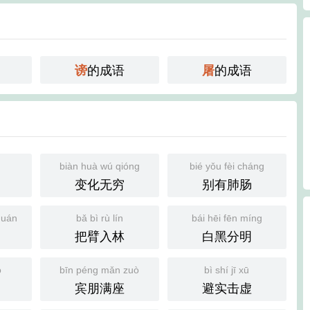
的成语
的成语
谤
屠
u
biàn huà wú qióng
bié yǒu fèi cháng
变化无穷
别有肺肠
quán
bǎ bì rù lín
bái hēi fēn míng
把臂入林
白黑分明
ò
bīn péng mǎn zuò
bì shí jī xū
宾朋满座
避实击虚