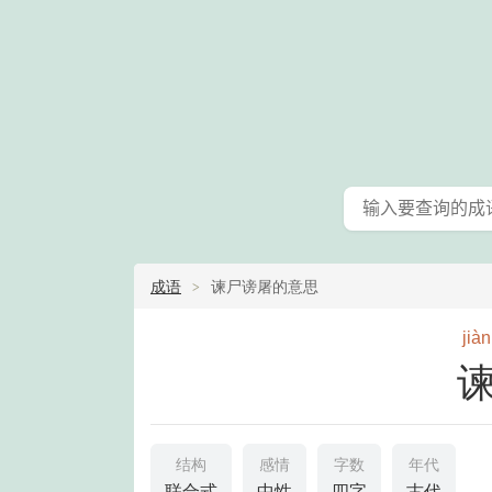
成语
谏尸谤屠的意思
jiàn
结构
感情
字数
年代
联合式
中性
四字
古代