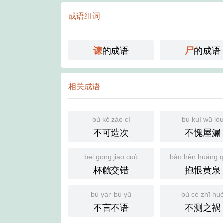
成语组词
的成语
的成语
谏
尸
相关成语
bù kě zào cì
bù kuì wū lò
不可造次
不愧屋漏
bēi gōng jiāo cuò
bào hèn huáng 
杯觥交错
抱恨黄泉
bù yán bù yǔ
bù cè zhī hu
不言不语
不测之祸