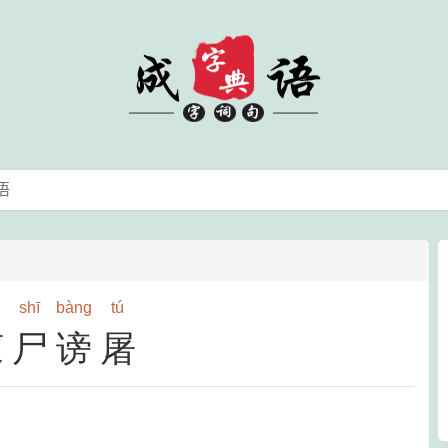
shī
bàng
tú
谏尸谤屠