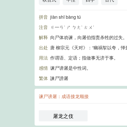
拼音
jiàn shī bàng tú
注音
ㄐ一ㄢˋ ㄕ ㄅㄤˋ ㄊㄨˊ
解释
向尸体劝谏，向屠伯指责杀牲的过失
出处
唐 柳宗元《天对》：“幽祸挐以夸，惮
用法
作谓语、定语；指做事无济于事。
感情
谏尸谤屠是中性词。
繁体
諫尸謗屠
谏尸谤屠：成语接龙顺接
屠龙之伎