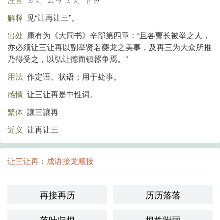
解释
见“让再让三”。
出处
康有为《大同书》辛部第四章：“且各曹长被举之人，
亦必须让三让再以副举贤若夔龙之美事，及再三为大众所推
乃得受之，以弘让德而镇嚣争焉。”
用法
作定语、状语；用于处事。
感情
让三让再是中性词。
繁体
讓三讓再
近义
让再让三
让三让再：成语接龙顺接
再接再历
历历落落
落叶归根
根株附丽