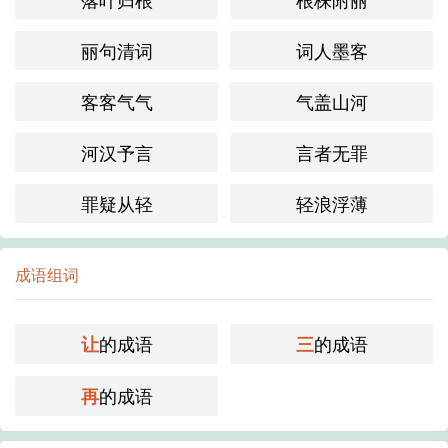
丽句清词
词人墨客
客客气气
气盖山河
河汉予言
言者无罪
罪疑从轻
轻浪浮薄
成语组词
的成语
的成语
让
三
的成语
再