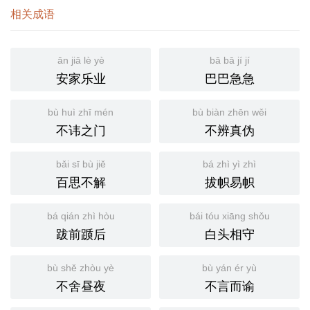
相关成语
ān jiā lè yè
bā bā jí jí
安家乐业
巴巴急急
bù huì zhī mén
bù biàn zhēn wěi
不讳之门
不辨真伪
bǎi sī bù jiě
bá zhì yì zhì
百思不解
拔帜易帜
bá qián zhì hòu
bái tóu xiāng shǒu
跋前踬后
白头相守
bù shě zhòu yè
bù yán ér yù
不舍昼夜
不言而谕