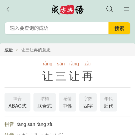
成语
让三让再的意思
ràng
sān
ràng
zài
让三让再
组合
结构
感情
字数
年代
ABAC式
联合式
中性
四字
近代
拼音
ràng sān ràng zài
注音
ㄖㄤˋ ㄙㄢ ㄖㄤˋ ㄗㄞˋ