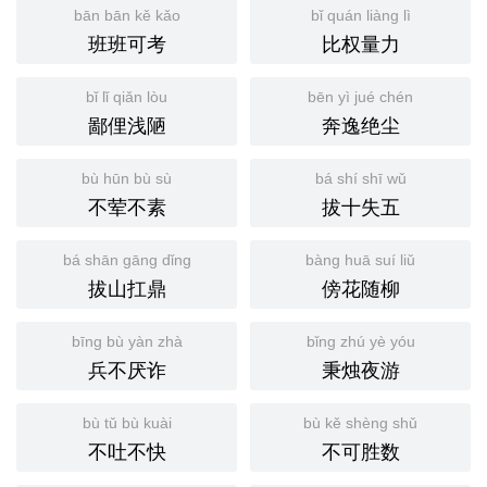
bān bān kě kǎo
bǐ quán liàng lì
班班可考
比权量力
bǐ lǐ qiǎn lòu
bēn yì jué chén
鄙俚浅陋
奔逸绝尘
bù hūn bù sù
bá shí shī wǔ
不荤不素
拔十失五
bá shān gāng dǐng
bàng huā suí liǔ
拔山扛鼎
傍花随柳
bīng bù yàn zhà
bǐng zhú yè yóu
兵不厌诈
秉烛夜游
bù tǔ bù kuài
bù kě shèng shǔ
不吐不快
不可胜数