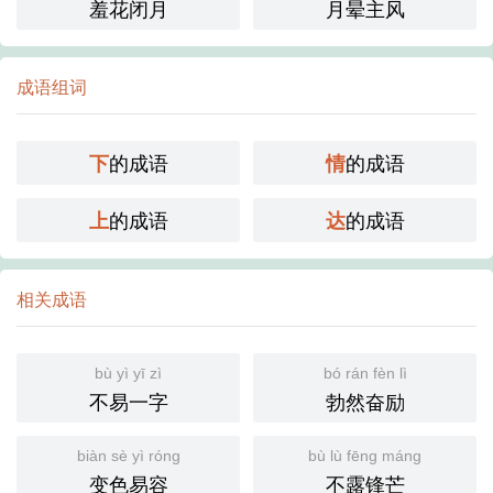
羞花闭月
月晕主风
成语组词
的成语
的成语
下
情
的成语
的成语
上
达
相关成语
bù yì yī zì
bó rán fèn lì
不易一字
勃然奋励
biàn sè yì róng
bù lù fēng máng
变色易容
不露锋芒