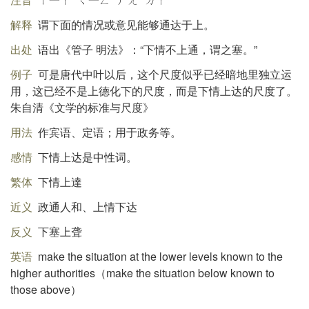
解释
谓下面的情况或意见能够通达于上。
出处
语出《管子 明法》：“下情不上通，谓之塞。”
例子
可是唐代中叶以后，这个尺度似乎已经暗地里独立运
用，这已经不是上德化下的尺度，而是下情上达的尺度了。
朱自清《文学的标准与尺度》
用法
作宾语、定语；用于政务等。
感情
下情上达是中性词。
繁体
下情上達
近义
政通人和、上情下达
反义
下塞上聋
英语
make the situation at the lower levels known to the
higher authorities（make the situation below known to
those above）