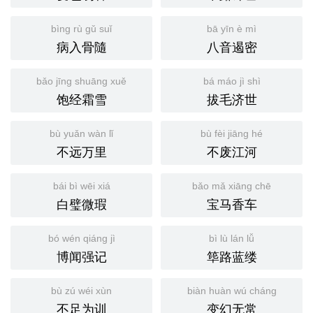
bìng rù gǔ suǐ
bā yīn è mì
病入骨隨
八音遏密
bǎo jīng shuāng xuě
bá máo jì shì
饱经霜雪
拔毛济世
bù yuǎn wàn lǐ
bù fèi jiāng hé
不远万里
不废江河
bái bì wēi xiá
bǎo mǎ xiāng chē
白璧微瑕
宝马香车
bó wén qiáng jì
bì lù lán lǚ
博闻强记
筚路蓝缕
bù zú wéi xùn
biàn huàn wú cháng
不足为训
变幻无常